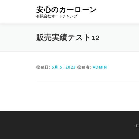
コ
安心のカーローン
ン
有限会社オートチャンプ
テ
ン
ツ
販売実績テスト12
へ
ス
キ
ッ
プ
投稿日:
5月 5, 2023
投稿者:
ADMIN
C